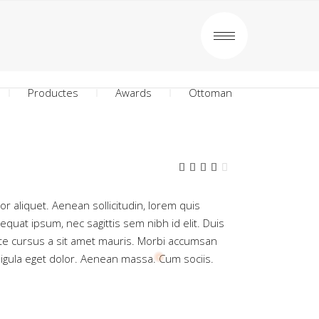
Productes
Awards
Ottoman
Valorat
2
4.00
sobre
5 en
tor aliquet. Aenean sollicitudin, lorem quis
funció
de
equat ipsum, nec sagittis sem nibh id elit. Duis
valoracions
ate cursus a sit amet mauris. Morbi accumsan
de
clients
gula eget dolor. Aenean massa. Cum sociis.