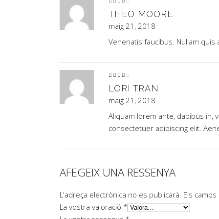
Puntuat
amb
4
de
THEO MOORE
5
maig 21, 2018
Venenatis faucibus. Nullam quis a
Puntuat
amb
4
de
LORI TRAN
5
maig 21, 2018
Aliquam lorem ante, dapibus in, vi
consectetuer adipiscing elit. A
AFEGEIX UNA RESSENYA
L'adreça electrònica no es publicarà.
Els camps
La vostra valoració
*