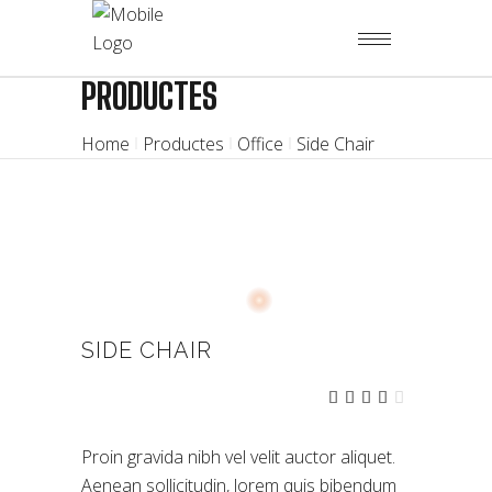
PRODUCTES
Home
Productes
Office
Side Chair
SIDE CHAIR
Valora
2
4.00
sobre
5 en
Proin gravida nibh vel velit auctor aliquet.
funció
de
Aenean sollicitudin, lorem quis bibendum