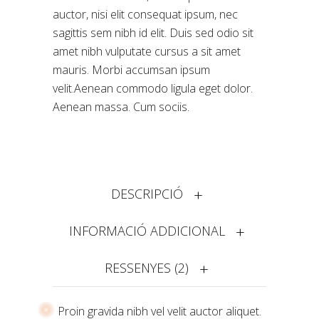
valoracions
auctor, nisi elit consequat ipsum, nec
de
clients
sagittis sem nibh id elit. Duis sed odio sit
amet nibh vulputate cursus a sit amet
mauris. Morbi accumsan ipsum
velit.Aenean commodo ligula eget dolor.
Aenean massa. Cum sociis.
DESCRIPCIÓ
INFORMACIÓ ADDICIONAL
RESSENYES (2)
Proin gravida nibh vel velit auctor aliquet.