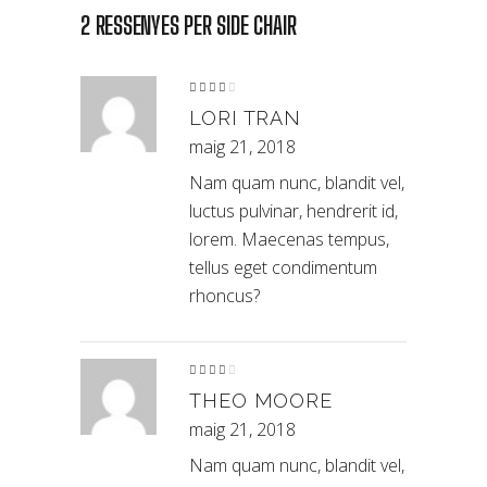
2 RESSENYES PER
SIDE CHAIR
Puntuat
amb
4
de
LORI TRAN
5
maig 21, 2018
Nam quam nunc, blandit vel,
luctus pulvinar, hendrerit id,
lorem. Maecenas tempus,
tellus eget condimentum
rhoncus?
Puntuat
amb
4
de
THEO MOORE
5
maig 21, 2018
Nam quam nunc, blandit vel,