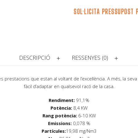
SOL·LICITA PRESSUPOST 
DESCRIPCIÓ
RESSENYES (0)
prestacions que estan al voltant de l’excel·lència. A més, la sev
fàcil d’adaptar en qualsevol racó de la casa.
Rendiment:
91,1%
Potència:
8,4 KW
Rang potència:
6-10 KW
Emissions:
0,078 %
Partícules:
19,98 mg/Nm3