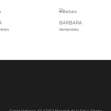
A
BARBARA
neies
Xemeneies
Carrer Vidreres, 61 17412 Maçanet de la Selva, Girona