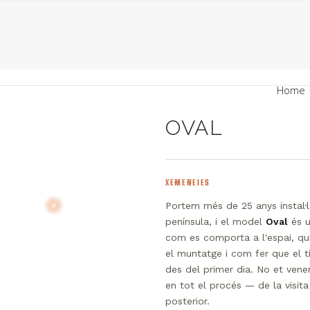
Home
OVAL
XEMENEIES
Portem més de 25 anys instal·l
península, i el model
Oval
és u
com es comporta a l'espai, qui
el muntatge i com fer que el t
des del primer dia. No et ve
en tot el procés — de la visit
posterior.