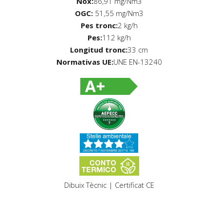
Nox:
86,91 mg/Nm3
OGC:
51,55 mg/Nm3
Pes tronc:
2 kg/h
Pes:
112 kg/h
Longitud tronc:
33 cm
Normativas UE:
UNE EN-13240
Dibuix Tècnic
|
Certificat CE