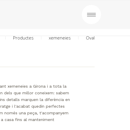
Productes
xemeneies
Oval
ant xemeneies a Girona i a tota la
n dels que millor coneixem: sabem
ns detalls marquen la diferència en
iratge i l'acabat quedin perfectes
nem només una peça, t'acompanyem
a a casa fins al manteniment