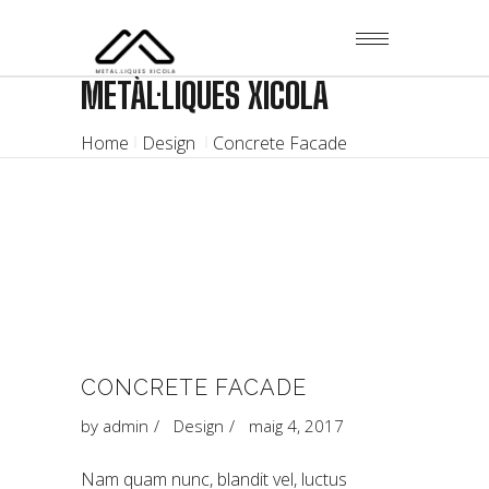
METÀL·LIQUES XICOLA
Home
Design
Concrete Facade
CONCRETE FACADE
by
admin
Design
maig 4, 2017
Nam quam nunc, blandit vel, luctus