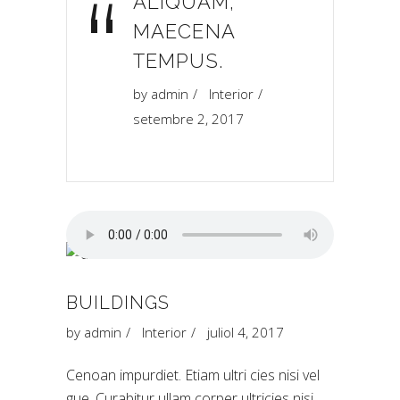
“
ALIQUAM,
MAECENA
TEMPUS.
by
admin
Interior
setembre 2, 2017
BUILDINGS
by
admin
Interior
juliol 4, 2017
Cenoan impurdiet. Etiam ultri cies nisi vel
gue. Curabitur ullam corper ultricies nisi.