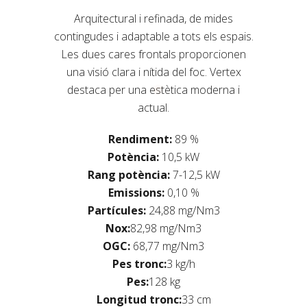
Arquitectural i refinada, de mides
contingudes i adaptable a tots els espais.
Les dues cares frontals proporcionen
una visió clara i nítida del foc. Vertex
destaca per una estètica moderna i
actual.
Rendiment:
89 %
Potència:
10,5 kW
Rang potència:
7-12,5 kW
Emissions:
0,10 %
Partícules:
24,88 mg/Nm3
Nox:
82,98 mg/Nm3
OGC:
68,77 mg/Nm3
Pes tronc:
3 kg/h
Pes:
128 kg
Longitud tronc:
33 cm