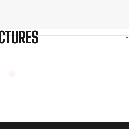
CTURES
H